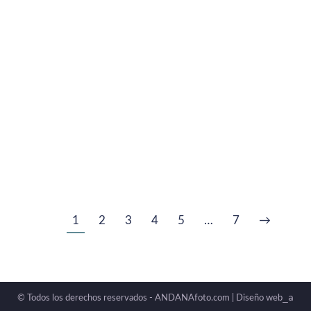
Artistas
,
Blog
,
Cursos online
,
Proyecto fotográfico
,
Técnica
Por
ANDANAfoto
mayo 14, 2024
Deja un comentario
La fotografía puede combinarse con otras
formas de expresión artística, como la pintura, la
danza, la escritura creativa o la música; La imagen
puede expandir otras expresiones artísticas y las
artes pueden inspirar nuestras imágenes.
1
2
3
4
5
…
7
→
_a
© Todos los derechos reservados - ANDANAfoto.com |
Diseño web