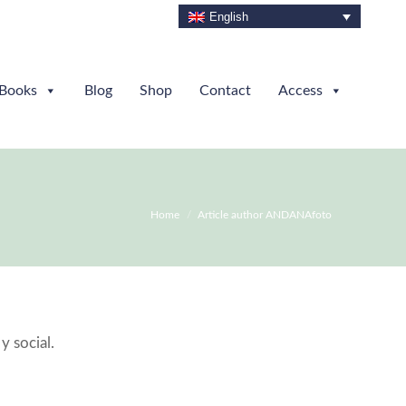
English
Books
Blog
Shop
Contact
Access
You are here:
Home
Article author ANDANAfoto
y social.