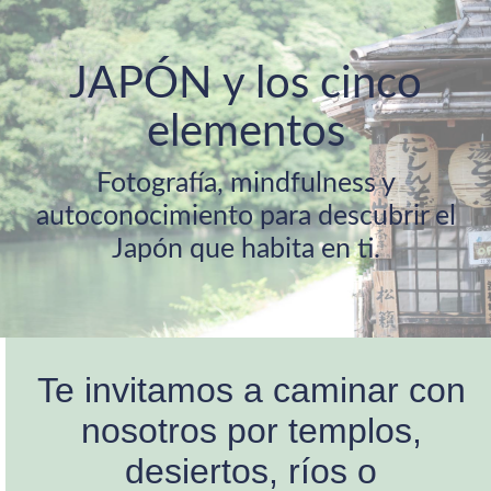
JAPÓN y los cinco
elementos
Fotografía, mindfulness y
autoconocimiento para descubrir el
Japón que habita en ti.
Te invitamos a caminar con
nosotros por templos,
desiertos, ríos o