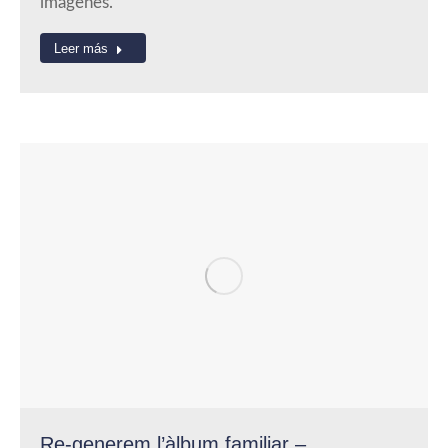
imágenes.
Leer más
Re-generem l’àlbum familiar –