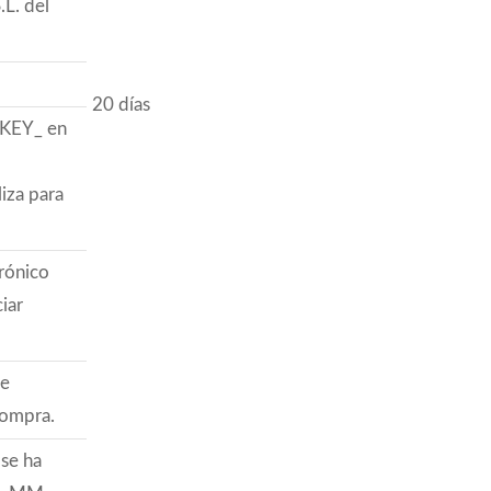
L. del
20 días
_KEY_ en
liza para
trónico
ciar
se
compra.
 se ha