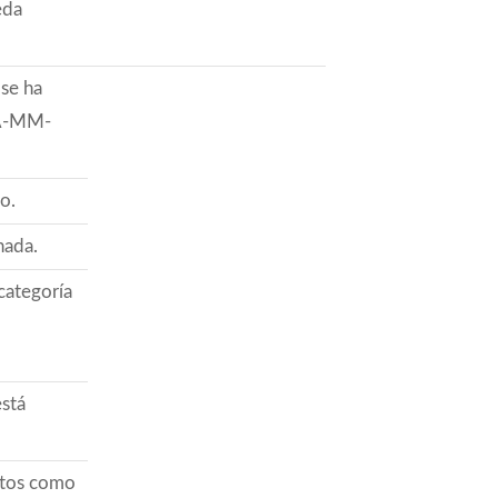
eda
 se ha
AA-MM-
o.
nada.
 categoría
está
stos como