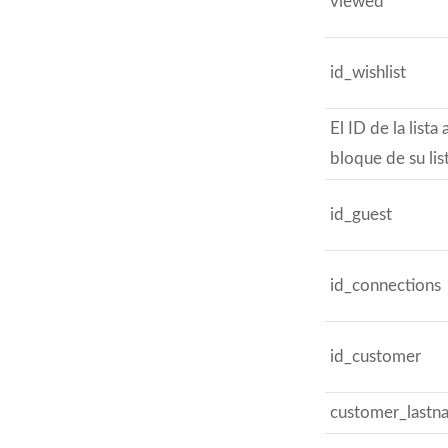
viewed
id_wishlist
El ID de la lista
bloque de su lis
id_guest
id_connections
id_customer
customer_lastn