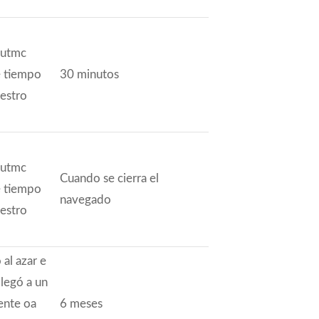
_utmc
e tiempo
30 minutos
uestro
_utmc
Cuando se cierra el
e tiempo
navegado
uestro
al azar e
legó a un
ente oa
6 meses