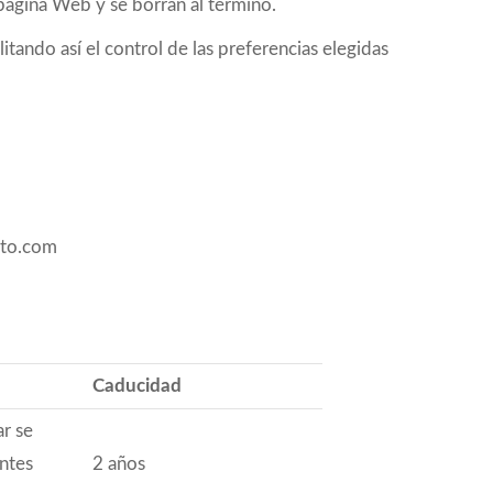
página Web y se borran al término.
tando así el control de las preferencias elegidas
oto.com
Caducidad
r se
antes
2 años