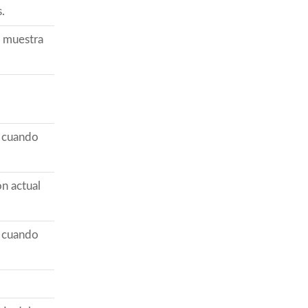
.
se muestra
e cuando
ón actual
e cuando