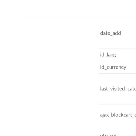
date_add
id_lang
id_currency
last_visited_ca
ajax_blockcart_