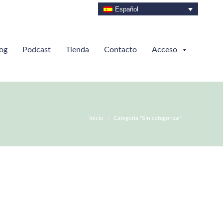
Español
og
Podcast
Tienda
Contacto
Acceso
Estás aquí:
Inicio
Categoría "Sin categorizar"