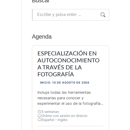
Buscar
Buscar:
Agenda
ESPECIALIZACIÓN EN
AUTOCONOCIMIENTO
A TRAVÉS DE LA
FOTOGRAFÍA
INICIO: 10 DE AGOSTO DE 2026
Incluye todas las herramientas
necesarias para conocer y
experimentar el uso de la fotografía
como herramienta de transformación
5 semanas
personal teorías, contenido práctico,
Online con sesión en directo
inspiración y 26 actividades
Español – Inglés
originales.