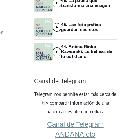
46. La pausa que
transforma una imagen
45. Las fotografías
guardan secretos
en
44. Artista Rinko
Kawauchi. La belleza de
lo cotidiano
Canal de Telegram
Telegram nos permite estar más cerca de
ti y compartir información de una
manera accesible e inmediata.
Canal de Telegram
ANDANAfoto