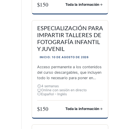
$150
→
Toda la información
ESPECIALIZACIÓN EN AUTOCONOCIMIENTO A 
ESPECIALIZACIÓN PARA
IMPARTIR TALLERES DE
FOTOGRAFÍA INFANTIL
Y JUVENIL
INICIO: 10 DE AGOSTO DE 2026
Acceso permanente a los contenidos
del curso descargables, que incluyen
todo lo necesario para poner en
marcha tu primer taller: actividades,
4 semanas
yincanas y propuestas.
Online con sesión en directo
Español – Inglés
$150
→
Toda la información
ESPECIALIZACIÓN PARA IMPARTIR TALLERES D