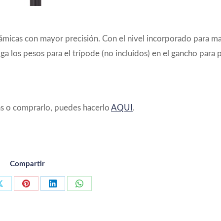
micas con mayor precisión. Con el nivel incorporado para m
ga los pesos para el trípode (no incluidos) en el gancho para 
icas o comprarlo, puedes hacerlo
AQUI
.
Compartir
ir con Facebook
Compartir con X
Compartir con Pinterest
Compartir con LinkedIn
Compartir con WhatsApp