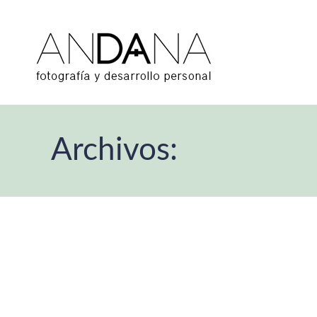
Archivos:
39. Haz tu propio cuarto oscuro
Por
Amparo Muñoz Morellà
abril 20, 2026
Deja un comen