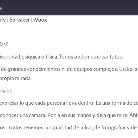
ard
IR
nds
ify
|
Spreaker
|
iVoox
PocketCasts
Spreaker
ías?
iversidad psíquica o física. Todos podemos crear fotos.
 de grandes conocimientos ni de equipos complejos. Está al a
propia mirada.
 sabe.
expresar lo que cada persona lleva dentro. Es una forma de com
 a conocer una cámara. Ponla en sus manos y deja que mire. Ah
, todos tenemos la capacidad de mirar, de fotografiar y de c