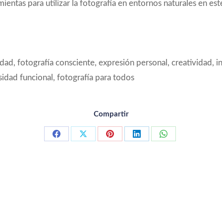
entas para utilizar la fotografía en entornos naturales en est
idad, fotografía consciente, expresión personal, creatividad, in
sidad funcional, fotografía para todos
Compartir
Compartir
Compartir
Compartir
Compartir
Compartir
con
con
con
con
con
Facebook
X
Pinterest
LinkedIn
WhatsApp