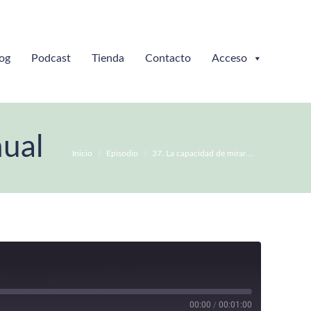
og
Podcast
Tienda
Contacto
Acceso
nual
Estás aquí:
Inicio
Episodio
37. La capacidad de mirar.…
00:00
/
00:01:00