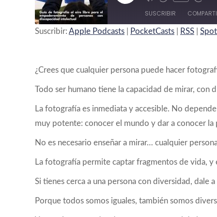
Mute/Unmute
Rebobinar
Fast
episodio
Episode
10
Forw
SUSCRIBIR
COMPART
segundos
30
seco
Suscribir:
Apple Podcasts
|
PocketCasts
|
RSS
|
Spot
COMPARTIR
Apple Podcasts
Spotify
ENLACE
¿Crees que cualquier persona puede hacer fotograf
FEED RSS
INCRUSTAR
Todo ser humano tiene la capacidad de mirar, con d
La fotografía es inmediata y accesible. No depende
muy potente: conocer el mundo y dar a conocer la 
No es necesario enseñar a mirar… cualquier persona
La fotografía permite captar fragmentos de vida, y 
Si tienes cerca a una persona con diversidad, dale
Porque todos somos iguales, también somos diversos