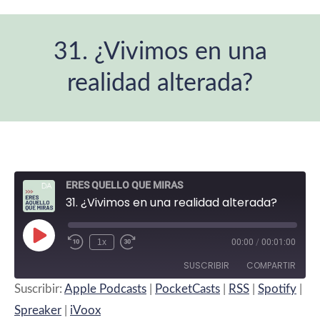
31. ¿Vivimos en una
realidad alterada?
Estás aquí:
ERES QUELLO QUE MIRAS
31. ¿Vivimos en una realidad alterada?
Reproducir
1x
00:00
/
00:01:00
Rebobinar
Fast
episodio
10
Forward
SUSCRIBIR
COMPARTIR
segundos
30
Suscribir:
Apple Podcasts
|
PocketCasts
|
RSS
|
Spotify
|
seconds
COMPARTIR
Apple Podcasts
PocketCasts
Spreaker
|
iVoox