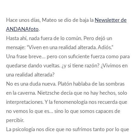
RSS
Spotify
ENLACE
Spreaker
iVoox
INCRUSTAR
Hace unos días, Mateo se dio de baja la
Newsletter de
FEED RSS
ANDANAfoto
.
Hasta ahí, nada fuera de lo común. Pero dejó un
mensaje: “Viven en una realidad alterada. Adiós.”
Una frase breve… pero con suficiente fuerza como para
quedarse dando vueltas. ¿y si tiene razón? ¿Vivimos en
una realidad alterada?
No es una duda nueva. Platón hablaba de las sombras
en la caverna. Nietzsche decía que no hay hechos, solo
interpretaciones. Y la fenomenología nos recuerda que
no vemos lo que es… sino lo que somos capaces de
percibir.
La psicología nos dice que no sufrimos tanto por lo que