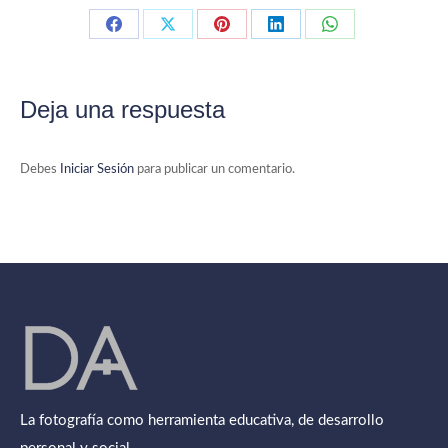
Compartir
Compartir
Compartir
Compartir
Compartir
con
con
con
con
con
Facebook
X
Pinterest
LinkedIn
WhatsApp
Deja una respuesta
Debes
Iniciar Sesión
para publicar un comentario.
La fotografía como herramienta educativa, de desarrollo