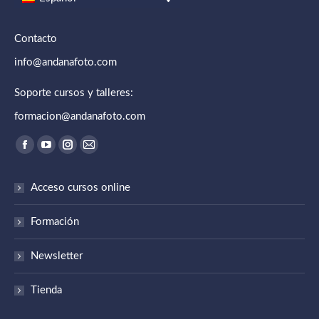
Contacto
info@andanafoto.com
Soporte cursos y talleres:
formacion@andanafoto.com
Encuéntranos en:
Abrir enlace en una nueva ventana/pestaña
Abrir enlace en una nueva ventana/pestaña
Abrir enlace en una nueva ventana/pestaña
Abrir enlace en una nueva ventana/pestaña
Acceso cursos online
Formación
Newsletter
Tienda