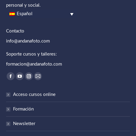
personal y social.
Español
Contacto
info@andanafoto.com
Soporte cursos y talleres:
formacion@andanafoto.com
Encuéntranos en:
Abrir enlace en una nueva ventana/pestaña
Abrir enlace en una nueva ventana/pestaña
Abrir enlace en una nueva ventana/pestaña
Abrir enlace en una nueva ventana/pestaña
Acceso cursos online
Formación
Newsletter