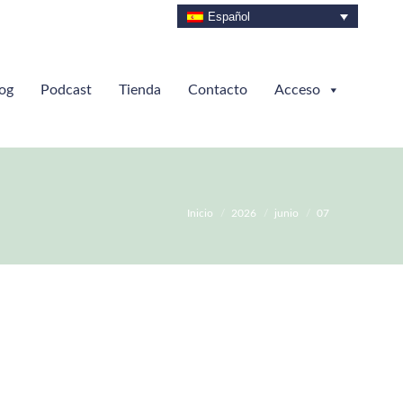
Español
og
Podcast
Tienda
Contacto
Acceso
Estás aquí:
Inicio
2026
junio
07