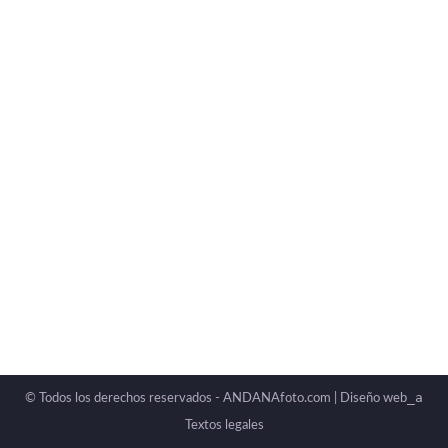
Deja un comentario
Todos los seres humanos nacen libres e iguales
en dignidad y derechos y, dotados como están
de razón y conciencia, deben comportarse
fraternalmente los unos con los otros. ONU La
enseñanza de la fotografía es un instrumento
clave para el fomento de la creatividad y la
inclusión de personas con diversidad funcional.
Crear…
_a
© Todos los derechos reservados - ANDANAfoto.com |
Diseño web
Textos legales