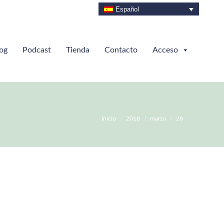
Español
og
Podcast
Tienda
Contacto
Acceso
Estás aquí:
Inicio
2018
marzo
28