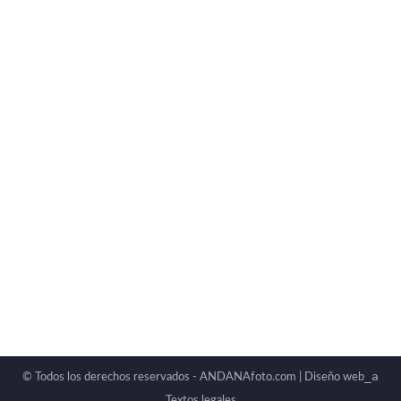
Taller de fotografía en familia
Fotografía infantil y juvenil
Por
Amparo Muñoz Morellà
mayo 14, 2018
Deja un comentario
Una tarde de cultura visual, de carreras y muchas
risas. Hay quien dijo que cuando sea mayor
quiere ser fotógrafo, hay quien dijo que llevará
la cámara a todas partes.
_a
© Todos los derechos reservados - ANDANAfoto.com |
Diseño web
Textos legales