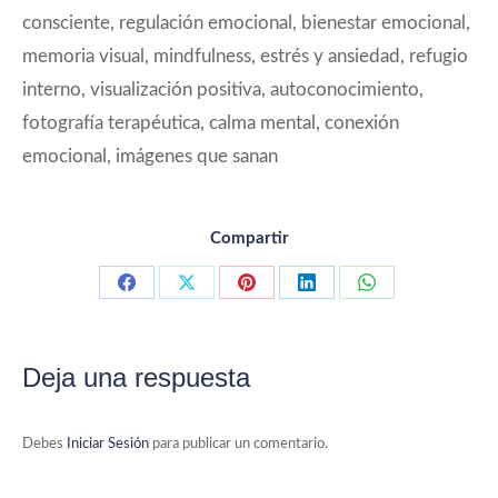
consciente, regulación emocional, bienestar emocional,
memoria visual, mindfulness, estrés y ansiedad, refugio
interno, visualización positiva, autoconocimiento,
fotografía terapéutica, calma mental, conexión
emocional, imágenes que sanan
Compartir
Compartir
Compartir
Compartir
Compartir
Compartir
con
con
con
con
con
Facebook
X
Pinterest
LinkedIn
WhatsApp
Deja una respuesta
Debes
Iniciar Sesión
para publicar un comentario.