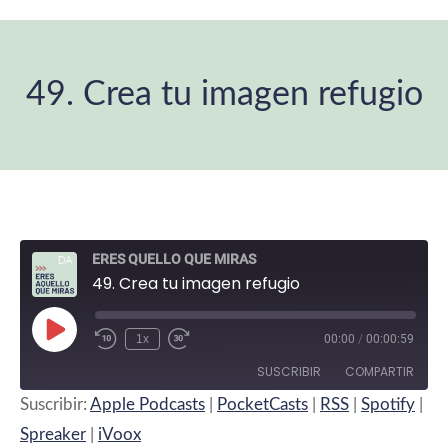
49. Crea tu imagen refugio
Estás aquí:
ERES QUELLO QUE MIRAS
49. Crea tu imagen refugio
Reproducir
1x
00:00
/
00:00:59
Rebobinar
Fast
episodio
10
Forward
SUSCRIBIR
COMPARTIR
segundos
30
Suscribir:
Apple Podcasts
|
PocketCasts
|
RSS
|
Spotify
|
seconds
COMPARTIR
Apple Podcasts
PocketCasts
Spreaker
|
iVoox