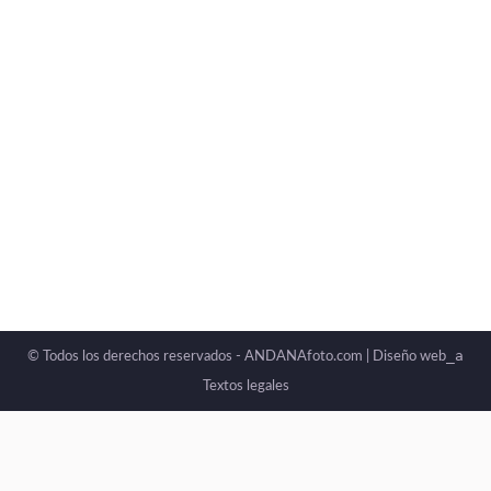
Galeria-La fotografía nació del juego
La fotografía nació del juego
Por
ANDANAfoto
abril 19, 2026
_a
© Todos los derechos reservados - ANDANAfoto.com |
Diseño web
Textos legales