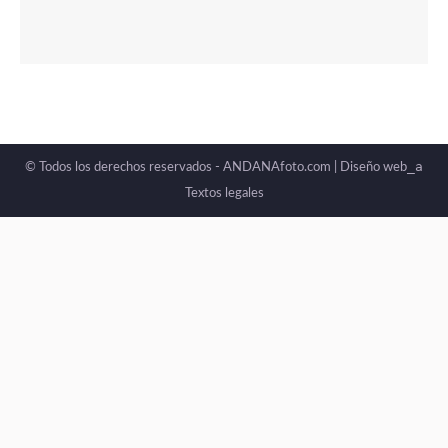
_a
© Todos los derechos reservados - ANDANAfoto.com |
Diseño web
Textos legales