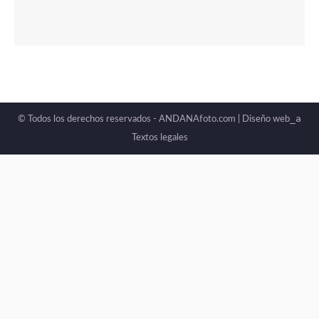
_a
© Todos los derechos reservados - ANDANAfoto.com |
Diseño web
Textos legales