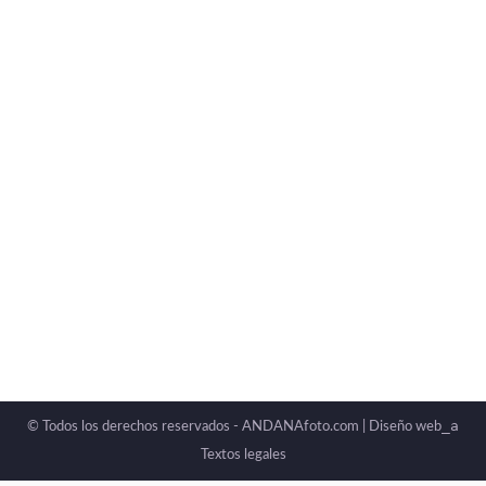
Inspiración diciembre 2015
Sin categorizar
Por
ANDANAfoto
diciembre 3, 2015
Deja un comentario
FOTOGRAFIA DE CALLE; sonidos, luces, gente,
animales y serendipias navideñas. Entrena tu
mirada. Te acompañamos!!!
_a
© Todos los derechos reservados - ANDANAfoto.com |
Diseño web
Textos legales