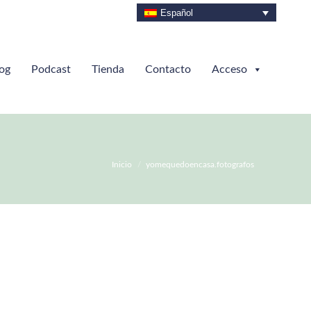
Español
og
Podcast
Tienda
Contacto
Acceso
Estás aquí:
Inicio
yomequedoencasa.fotografos