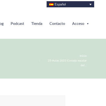
Español
og
Podcast
Tienda
Contacto
Acceso
Estás aquí:
Inicio
25-Aulas 2023 Consejo escolar
del…