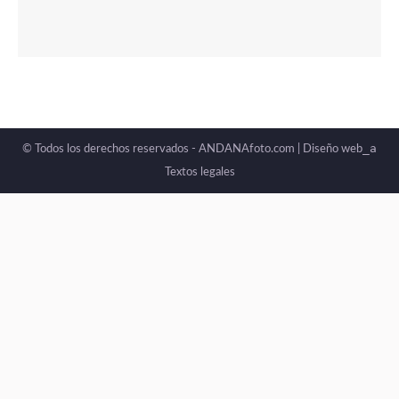
_a
© Todos los derechos reservados - ANDANAfoto.com |
Diseño web
Textos legales