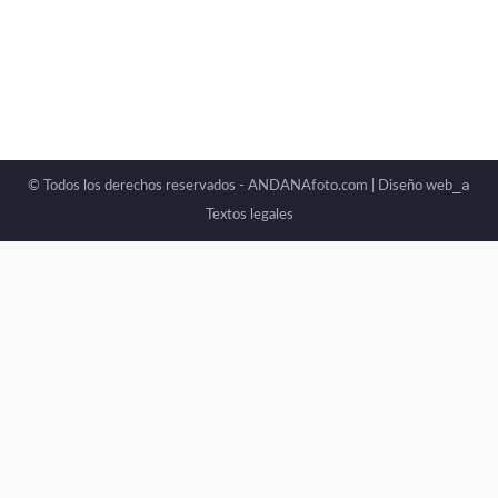
_a
© Todos los derechos reservados - ANDANAfoto.com |
Diseño web
Textos legales