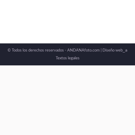
_a
© Todos los derechos reservados - ANDANAfoto.com |
Diseño web
Textos legales