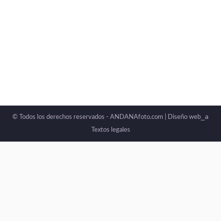
_a
© Todos los derechos reservados - ANDANAfoto.com |
Diseño web
Textos legales