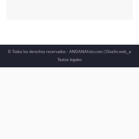
_a
© Todos los derechos reservados - ANDANAfoto.com |
Diseño web
Textos legales