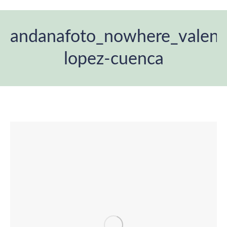
andanafoto_nowhere_valenc
lopez-cuenca
Estás aquí: