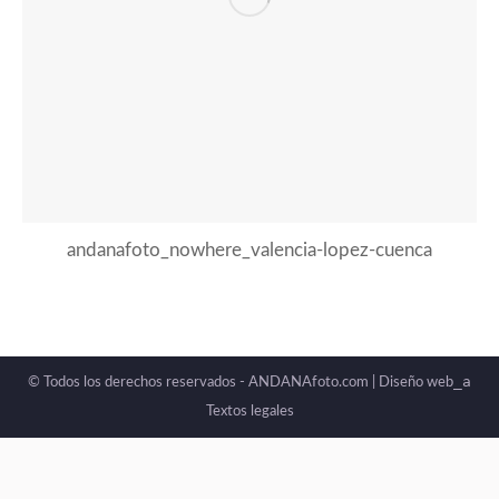
andanafoto_nowhere_valencia-lopez-cuenca
_a
© Todos los derechos reservados - ANDANAfoto.com |
Diseño web
Textos legales