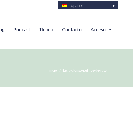
Español
og
Podcast
Tienda
Contacto
Acceso
Estás aquí:
Inicio
lucia-alonso-pelillos-de-raton