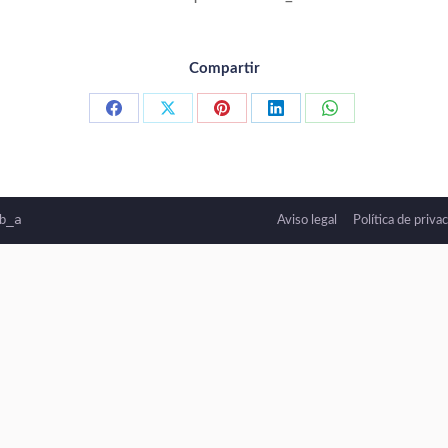
Compartir
Compartir
Compartir
Compartir
Compartir
Compartir
con
con
con
con
con
Facebook
X
Pinterest
LinkedIn
WhatsApp
_a
Aviso legal
Política de priva
b