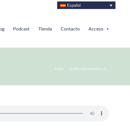
Español
og
Podcast
Tienda
Contacto
Acceso
Estás aquí:
Inicio
26-Por qué soñamos_v2