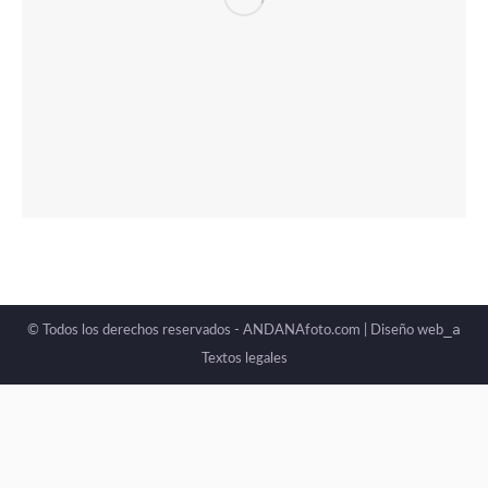
_a
© Todos los derechos reservados - ANDANAfoto.com |
Diseño web
Textos legales