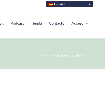
Español
og
Podcast
Tienda
Contacto
Acceso
Estás aquí:
Inicio
Pago seguro con tarjeta y…