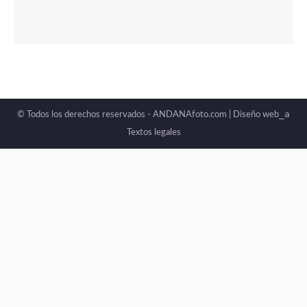
_a
© Todos los derechos reservados - ANDANAfoto.com |
Diseño web
Textos legales