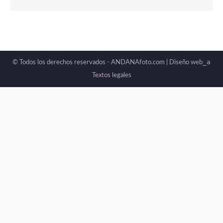
_a
© Todos los derechos reservados - ANDANAfoto.com |
Diseño web
Textos legales