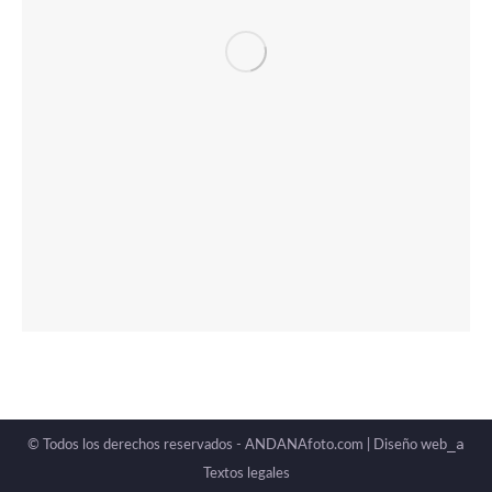
_a
© Todos los derechos reservados - ANDANAfoto.com |
Diseño web
Textos legales