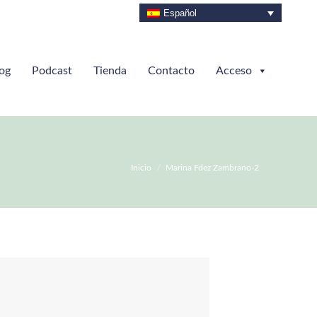
Español
og
Podcast
Tienda
Contacto
Acceso
Estás aquí:
Inicio
Marina Fdez Zambrano-2