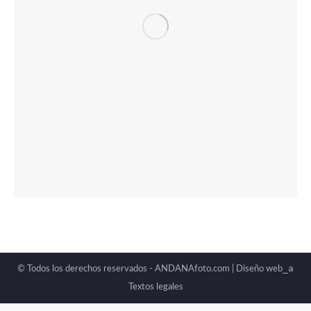
_a
© Todos los derechos reservados - ANDANAfoto.com |
Diseño web
Textos legales