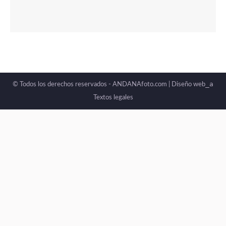
_a
© Todos los derechos reservados - ANDANAfoto.com |
Diseño web
Textos legales