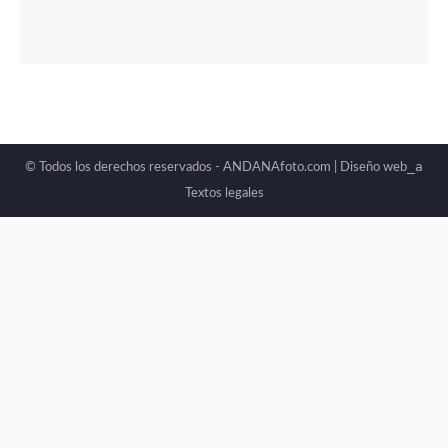
_a
© Todos los derechos reservados - ANDANAfoto.com |
Diseño web
Textos legales