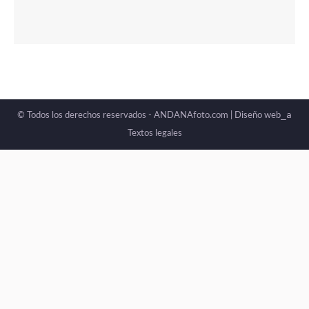
_a
© Todos los derechos reservados - ANDANAfoto.com |
Diseño web
Textos legales