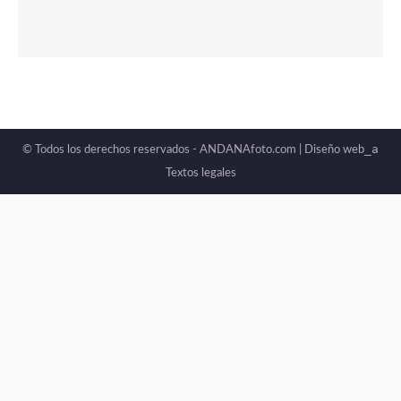
_a
© Todos los derechos reservados - ANDANAfoto.com |
Diseño web
Textos legales