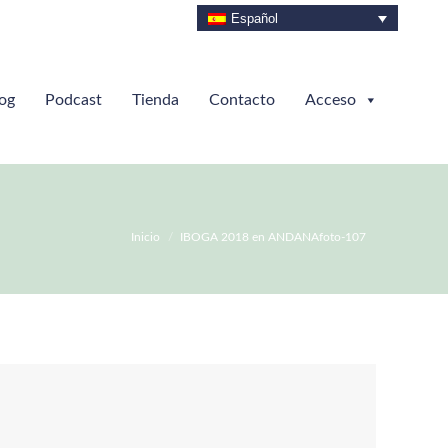
Español
og
Podcast
Tienda
Contacto
Acceso
Estás aquí:
Inicio
IBOGA 2018 en ANDANAfoto-107