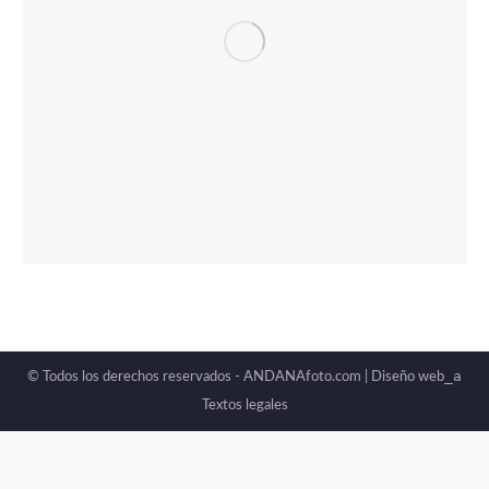
_a
© Todos los derechos reservados - ANDANAfoto.com |
Diseño web
Textos legales