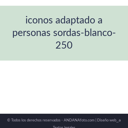
iconos adaptado a
personas sordas-blanco-
250
Estás aquí:
_a
© Todos los derechos reservados - ANDANAfoto.com |
Diseño web
Textos legales