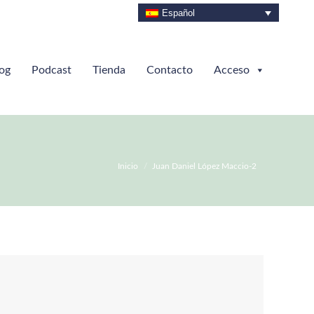
Español
og
Podcast
Tienda
Contacto
Acceso
Estás aquí:
Inicio
Juan Daniel López Maccio-2