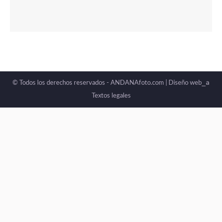
_a
© Todos los derechos reservados - ANDANAfoto.com |
Diseño web
Textos legales