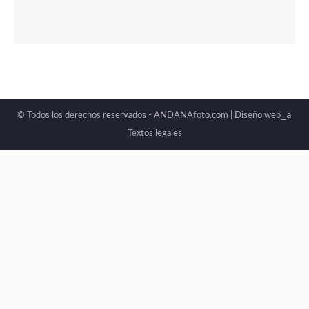
_a
© Todos los derechos reservados - ANDANAfoto.com |
Diseño web
Textos legales