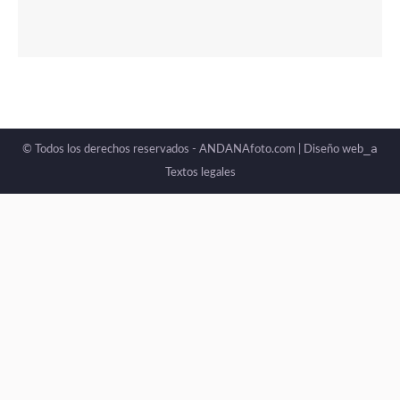
_a
© Todos los derechos reservados - ANDANAfoto.com |
Diseño web
Textos legales