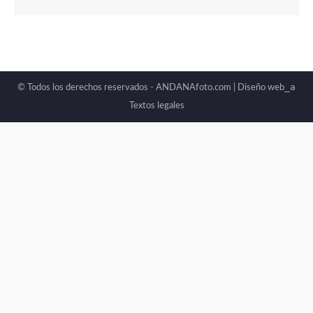
_a
© Todos los derechos reservados - ANDANAfoto.com |
Diseño web
Textos legales